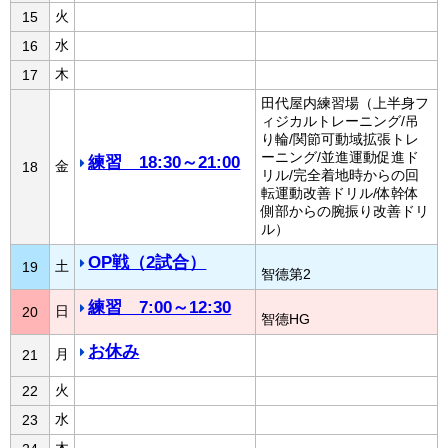
火
15
水
16
木
17
田代屋内練習場（上半身フ
ィジカルトレーニング/吊
り輪/関節可動域拡張トレ
ーニング/並進運動促進ド
練習 18:30～21:00
金
18
リル/完全着地時からの回
転運動改善ドリル/体幹体
側部からの腕振り改善ドリ
ル）
OP戦（2試合）
土
19
智德第2
練習 7:00～12:30
日
20
智德HG
お休み
月
21
火
22
水
23
木