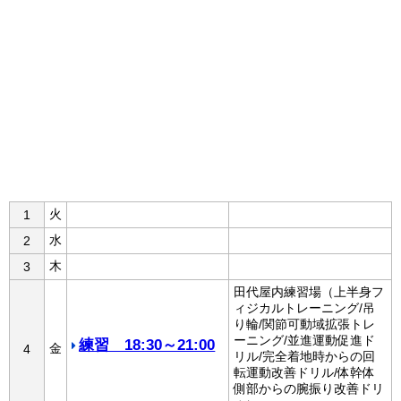
火
1
水
2
木
3
田代屋内練習場（上半身フ
ィジカルトレーニング/吊
り輪/関節可動域拡張トレ
ーニング/並進運動促進ド
練習 18:30～21:00
金
4
リル/完全着地時からの回
転運動改善ドリル/体幹体
側部からの腕振り改善ドリ