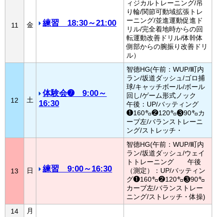
ィジカルトレーニング/吊
り輪/関節可動域拡張トレ
ーニング/並進運動促進ド
練習 18:30～21:00
金
11
リル/完全着地時からの回
転運動改善ドリル/体幹体
側部からの腕振り改善ドリ
ル）
智德HG(午前：WUP/町内
ラン/坂道ダッシュ/ゴロ捕
球/キャッチボール/ボール
体験会➐ 9:00～
回し/ゲーム形式ノック
土
12
16:30
午後：UP/バッティング
❶160㌔❷120㌔❸90㌔カ
ーブ左/バランストレーニ
ング/ストレッチ・
智德HG(午前：WUP/町内
ラン/坂道ダッシュ/ウェイ
トトレーニング 午後
練習 9:00～16:30
日
（測定）：UP/バッティン
13
グ❶160㌔❷120㌔❸90㌔
カーブ左/バランストレー
ニング/ストレッチ・体操)
月
14