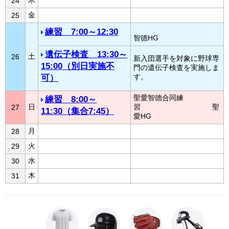
24
金
25
練習 7:00～12:30
智德HG
遺伝子検査 13:30～
土
26
新入団選手を対象に野球専
15:00（別日実施不
門の遺伝子検査を実施しま
す。
可）
聖愛智德合同練
練習 8:00～
日
習 聖
27
11:30（集合7:45）
愛HG
月
28
火
29
水
30
木
31