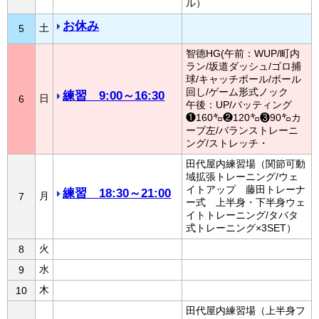
ル）
お休み
土
5
智德HG(午前：WUP/町内
ラン/坂道ダッシュ/ゴロ捕
球/キャッチボール/ボール
回し/ゲーム形式ノック
練習 9:00～16:30
日
6
午後：UP/バッティング
❶160㌔❷120㌔❸90㌔カ
ーブ左/バランストレーニ
ング/ストレッチ・
田代屋内練習場（関節可動
域拡張トレーニング/ウェ
イトアップ 藤田トレーナ
練習 18:30～21:00
月
7
ー式 上半身・下半身ウェ
イトトレーニング/タバタ
式トレーニング×3SET）
火
8
水
9
木
10
田代屋内練習場（上半身フ