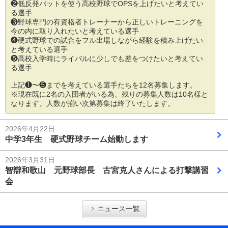
❷低反発バットを使う高校野球でOPSを上げたいと考えてい
る選手
❸野球専門の有資格者トレーナーから正しいトレーニングを
今の内に取り入れたいと考えている選手
❹硬式野球での試合をフル出場しながら経験を積み上げたい
と考えている選手
❺高校入学時にライバルに少しでも差をつけたいと考えてい
る選手
上記❶〜❺までを考えている選手たちを12名募集します。
※現在既に2名の入団者がいる為、残りの募集人数は10名様と
なります。人数が揃い次第募集は終了いたします。
2026年4月22日
中学3年生 硬式野球チーム始動します
2026年3月31日
智辯和歌山 元野球部長 古宮克人さんによる打撃講習
会
ニュース一覧