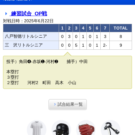
練習試合 OP戦
対戦日時：2025年6月22日
1
2
3
4
5
6
7
TOTAL
八戸智德リトルシニア
0
3
0
1
0
1
3
8
三 沢リトルシニア
0
0
5
1
0
1
2-
9
投手）角田➍-赤坂➊-河村➋ 捕手）中田
本塁打
３塁打
２塁打 河村2 町田 高木 小山
試合結果一覧