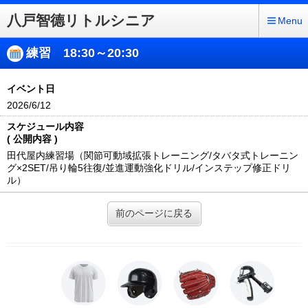
八戸智德リトルシニア
Menu
練習 18:30～20:30
イベント日
2026/6/12
スケジュール内容
( 公開内容 )
田代屋内練習場（関節可動域拡張トレーニング/タバタ式トレーニン
グ×2SET/吊り輪5往復/並進運動強化ドリル/インステップ修正ドリ
ル）
前のページに戻る