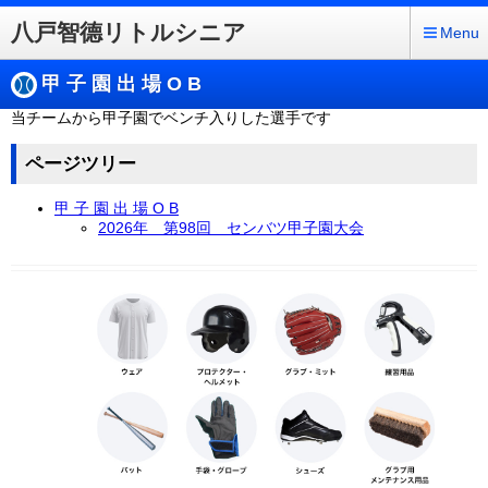
八戸智德リトルシニア
Menu
甲 子 園 出 場 O B
当チームから甲子園でベンチ入りした選手です
ページツリー
甲 子 園 出 場 O B
2026年 第98回 センバツ甲子園大会