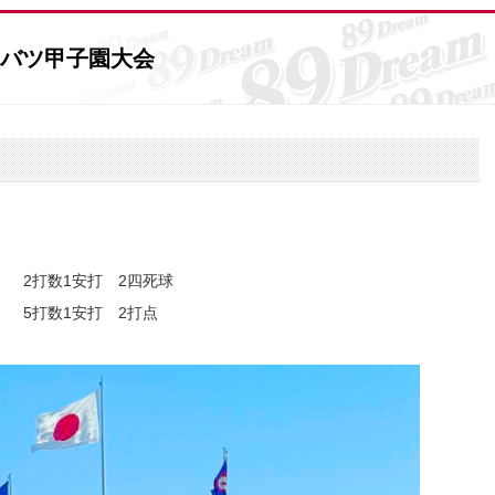
センバツ甲子園大会
2打数1安打 2四死球
打数1安打 2打点