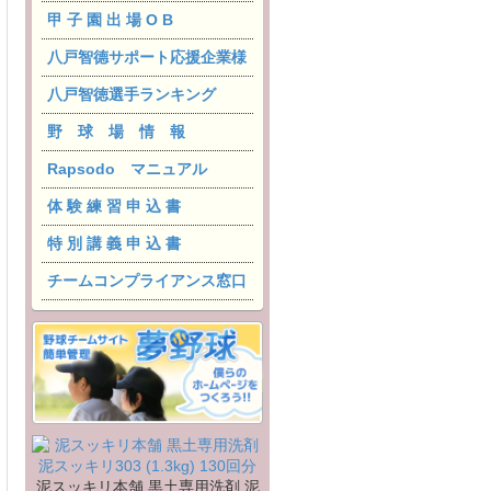
甲 子 園 出 場 O B
八戸智德サポート応援企業様
八戸智徳選手ランキング
野 球 場 情 報
Rapsodo マニュアル
体 験 練 習 申 込 書
特 別 講 義 申 込 書
チームコンプライアンス窓口
泥スッキリ本舗 黒土専用洗剤 泥