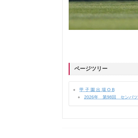
ページツリー
甲 子 園 出 場 O B
2026年 第98回 センバ