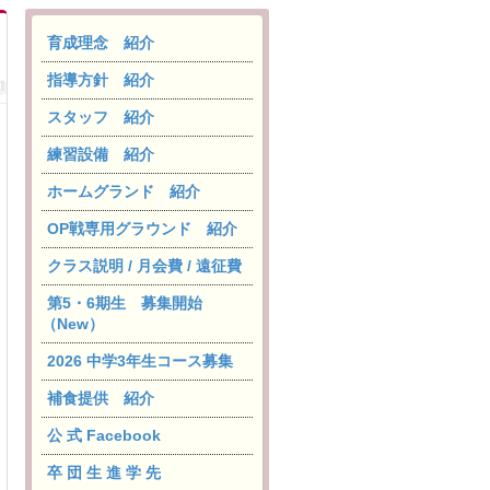
育成理念 紹介
指導方針 紹介
スタッフ 紹介
練習設備 紹介
ホームグランド 紹介
OP戦専用グラウンド 紹介
クラス説明 / 月会費 / 遠征費
第5・6期生 募集開始
（New）
2026 中学3年生コース募集
補食提供 紹介
公 式 Facebook
卒 団 生 進 学 先