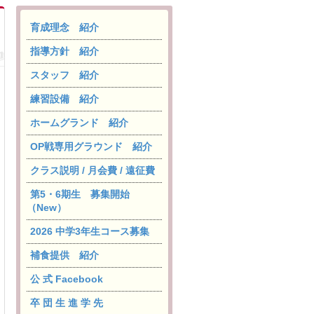
育成理念 紹介
指導方針 紹介
スタッフ 紹介
練習設備 紹介
ホームグランド 紹介
OP戦専用グラウンド 紹介
クラス説明 / 月会費 / 遠征費
第5・6期生 募集開始
（New）
2026 中学3年生コース募集
補食提供 紹介
公 式 Facebook
卒 団 生 進 学 先