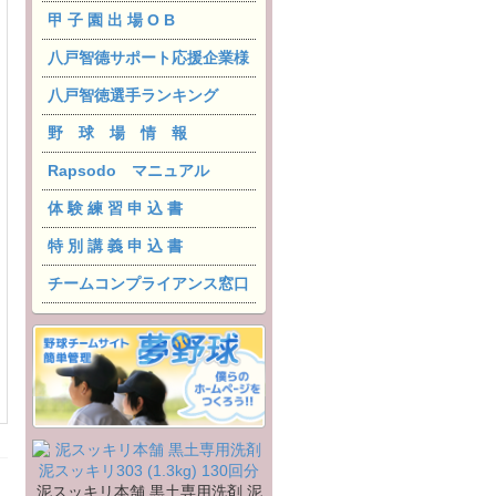
甲 子 園 出 場 O B
八戸智德サポート応援企業様
八戸智徳選手ランキング
野 球 場 情 報
Rapsodo マニュアル
体 験 練 習 申 込 書
特 別 講 義 申 込 書
チームコンプライアンス窓口
泥スッキリ本舗 黒土専用洗剤 泥