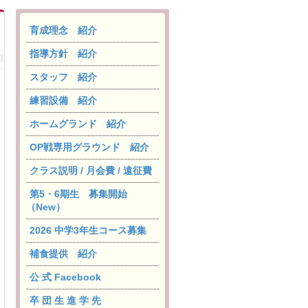
育成理念 紹介
指導方針 紹介
スタッフ 紹介
練習設備 紹介
ホームグランド 紹介
OP戦専用グラウンド 紹介
クラス説明 / 月会費 / 遠征費
第5・6期生 募集開始
（New）
2026 中学3年生コース募集
補食提供 紹介
公 式 Facebook
卒 団 生 進 学 先