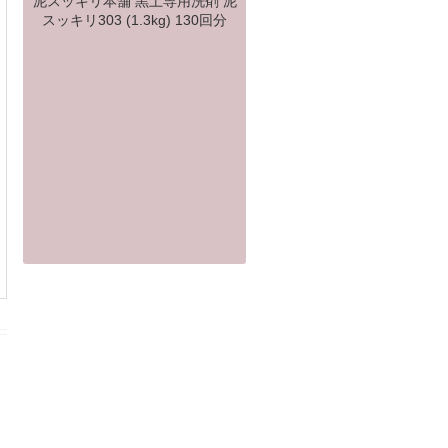
泥スッキリ本舗 黒土専用洗剤 泥
スッキリ303 (1.3kg) 130回分