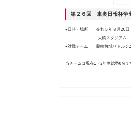
第２６回 東奥日報杯争
●日時・場所 令和５年８月20日（
大鰐スタジアム
●対戦チーム 藤崎桜城リトルシ
当チームは現在1・2年生総勢8名