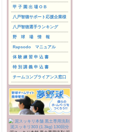
甲 子 園 出 場 O B
八戸智德サポート応援企業様
八戸智徳選手ランキング
野 球 場 情 報
Rapsodo マニュアル
体 験 練 習 申 込 書
特 別 講 義 申 込 書
チームコンプライアンス窓口