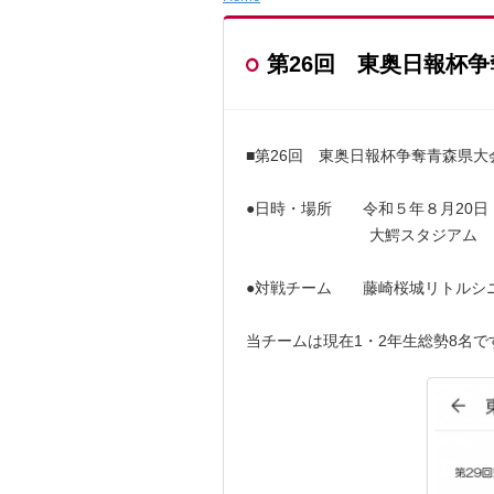
第26回 東奥日報杯
■第26回 東奥日報杯争奪青森県大
●日時・場所 令和５年８月20日（
大鰐スタジアム
●対戦チーム 藤崎桜城リトルシ
当チームは現在1・2年生総勢8名