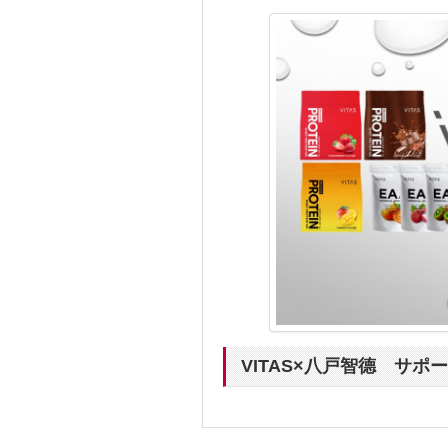
VITAS×八戸智德 サ