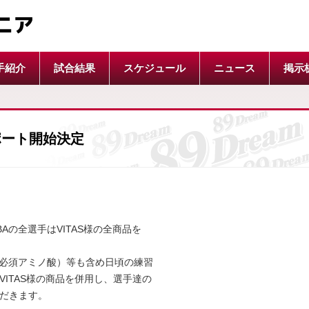
ニア
手紹介
試合結果
スケジュール
ニュース
掲示
サポート開始決定
Aの全選手はVITAS様の全商品を
（必須アミノ酸）等も含め日頃の練習
ITAS様の商品を併用し、選手達の
だきます。