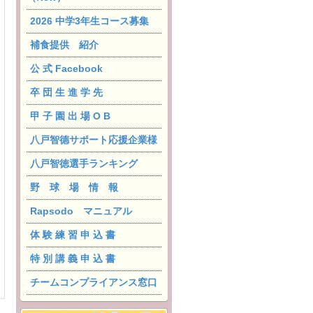
2026 中学3年生コース募集
補食提供 紹介
公 式 Facebook
卒 団 生 進 学 先
甲 子 園 出 場 O B
八戸智德サポート応援企業様
八戸智徳選手ランキング
野 球 場 情 報
Rapsodo マニュアル
体 験 練 習 申 込 書
特 別 講 義 申 込 書
チームコンプライアンス窓口