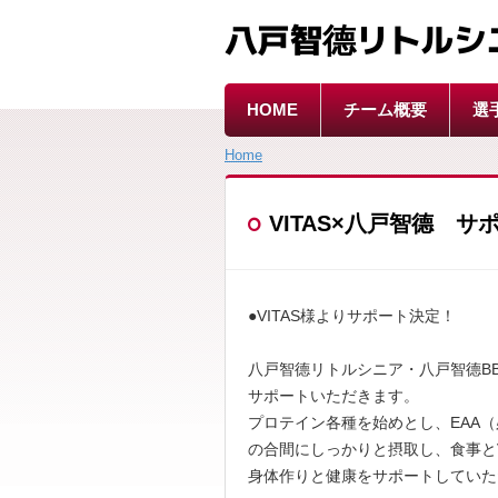
八戸智德リトルシ
HOME
チーム概要
選
Home
VITAS×八戸智德 
●VITAS様よりサポート決定！
八戸智德リトルシニア・八戸智德BB
サポートいただきます。
プロテイン各種を始めとし、EAA
の合間にしっかりと摂取し、食事とV
身体作りと健康をサポートしていた