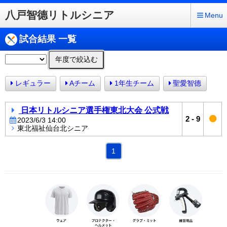
八戸智德リトルシニア
Menu
試合結果 一覧
年度で絞込む
レギュラー
Aチーム
1年生チーム
聖愛智德
日本リトルシニア選手権東北大会 公式戦
2
-
9
2023/6/3 14:00
東北福祉仙台北シニア
1