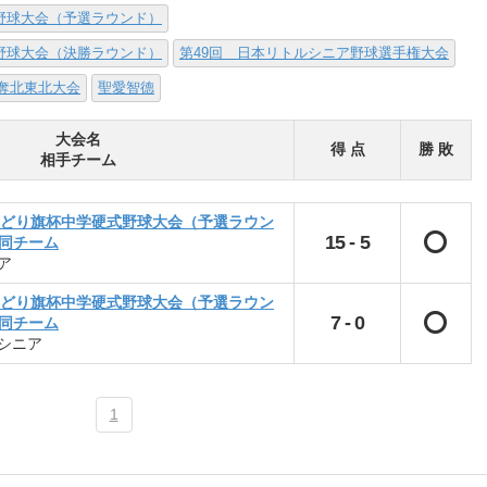
式野球大会（予選ラウンド）
式野球大会（決勝ラウンド）
第49回 日本リトルシニア野球選手権大会
奪北東北大会
聖愛智德
大会名
得 点
勝 敗
相手チーム
内みどり旗杯中学硬式野球大会（予選ラウン
15
-
5
合同チーム
ア
内みどり旗杯中学硬式野球大会（予選ラウン
7
-
0
合同チーム
シニア
1