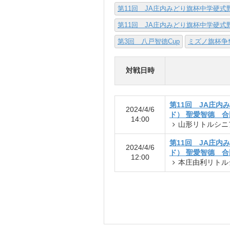
第11回 JA庄内みどり旗杯中学硬
第11回 JA庄内みどり旗杯中学硬
第3回 八戸智德Cup
ミズノ旗杯争
対戦日時
第11回 JA庄
2024/4/6
ド） 聖愛智德 
14:00
山形リトルシニ
第11回 JA庄
2024/4/6
ド） 聖愛智德 
12:00
本庄由利リトル