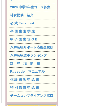
2026 中学3年生コース募集
補食提供 紹介
公 式 Facebook
卒 団 生 進 学 先
甲 子 園 出 場 O B
八戸智德サポート応援企業様
八戸智徳選手ランキング
野 球 場 情 報
Rapsodo マニュアル
体 験 練 習 申 込 書
特 別 講 義 申 込 書
チームコンプライアンス窓口