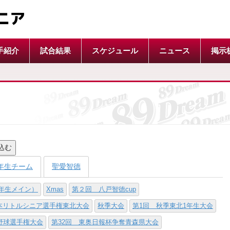
ニア
手紹介
試合結果
スケジュール
ニュース
掲示
込む
年生チーム
聖愛智德
1年生メイン）
Xmas
第２回 八戸智徳cup
本リトルシニア選手権東北大会
秋季大会
第1回 秋季東北1年生大会
野球選手権大会
第32回 東奥日報杯争奪青森県大会