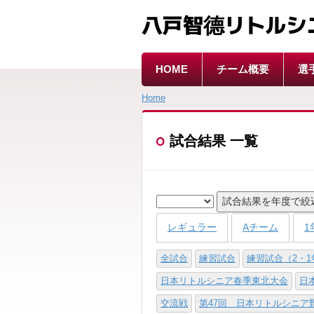
八戸智德リトルシ
HOME
チーム概要
選
Home
試合結果 一覧
試合結果を年度で絞
レギュラー
Aチーム
1
全試合
練習試合
練習試合（2・
日本リトルシニア春季東北大会
日
交流戦
第47回 日本リトルシニア