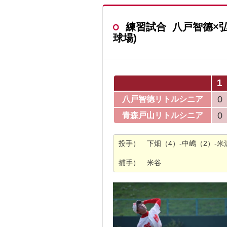
練習試合 八戸智德×弘前聖
球場)
1
0
八戸智德リトルシニア
0
青森戸山リトルシニア
投手） 下畑（4）-中嶋（2）-米
捕手） 米谷