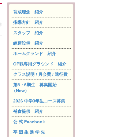
育成理念 紹介
指導方針 紹介
スタッフ 紹介
練習設備 紹介
ホームグランド 紹介
OP戦専用グラウンド 紹介
クラス説明 / 月会費 / 遠征費
第5・6期生 募集開始
（New）
2026 中学3年生コース募集
補食提供 紹介
公 式 Facebook
卒 団 生 進 学 先