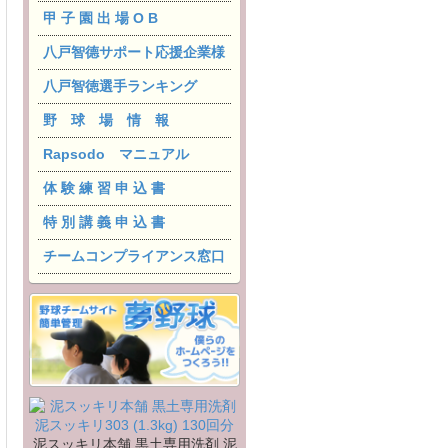
甲 子 園 出 場 O B
八戸智德サポート応援企業様
八戸智徳選手ランキング
野 球 場 情 報
Rapsodo マニュアル
体 験 練 習 申 込 書
特 別 講 義 申 込 書
チームコンプライアンス窓口
泥スッキリ本舗 黒土専用洗剤 泥