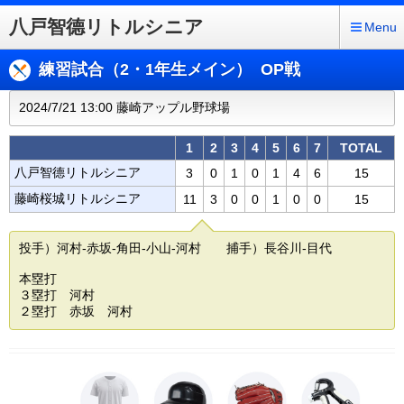
八戸智德リトルシニア
Menu
練習試合（2・1年生メイン） OP戦
2024/7/21 13:00 藤崎アップル野球場
1
2
3
4
5
6
7
TOTAL
八戸智德リトルシニア
3
0
1
0
1
4
6
15
藤崎桜城リトルシニア
11
3
0
0
1
0
0
15
投手）河村-赤坂-角田-小山-河村 捕手）長谷川-目代
本塁打
３塁打 河村
２塁打 赤坂 河村