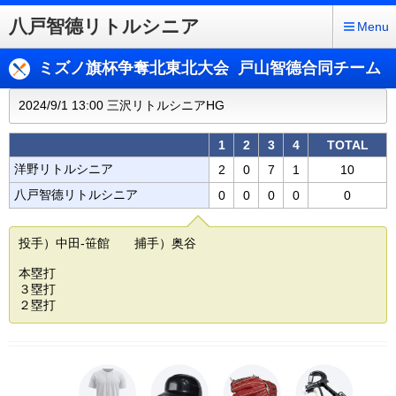
八戸智德リトルシニア
Menu
ミズノ旗杯争奪北東北大会 戸山智德合同チーム
2024/9/1 13:00 三沢リトルシニアHG
1
2
3
4
TOTAL
洋野リトルシニア
2
0
7
1
10
八戸智德リトルシニア
0
0
0
0
0
投手）中田-笹館 捕手）奥谷
本塁打
３塁打
２塁打