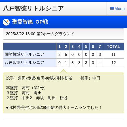
八戸智德リトルシニア
Menu
聖愛智德 OP戦
2025/3/22 13:00 第2ホームグラウンド
1
2
3
4
5
6
7
TOTAL
藤崎桜城リトルシニア
3
5
0
0
0
0
3
11
八戸智德リトルシニア
0
1
5
3
3
0
-
12
投手）角田-赤坂-角田-赤坂-河村-枡谷 捕手）中田
本塁打 河村（第1号）
３塁打 河村 角田
２塁打 中田2 赤坂 町田 枡谷
●河村選手推定106㍍飛距離の特大ホームランでした！